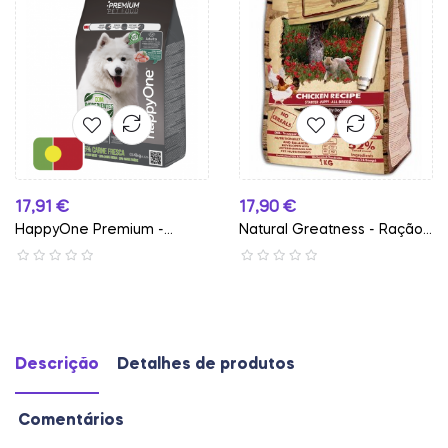
Preço
Preço
17,91 €
17,90 €
HappyOne Premium -
Natural Greatness - Ração...
Ração...
Descrição
Detalhes de produtos
Comentários