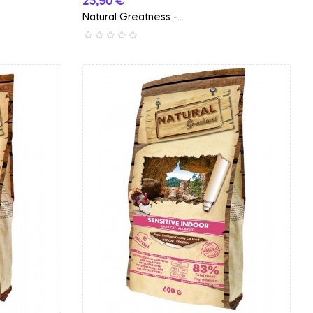
Preço
25,90 €
Natural Greatness -...