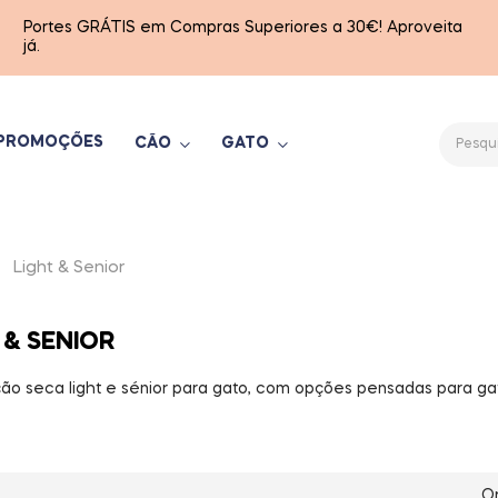
Portes GRÁTIS em Compras Superiores a 30€! Aproveita
já.
PROMOÇÕES
CÃO
GATO
Light & Senior
 & SENIOR
ão seca light e sénior para gato, com opções pensadas para ga
O