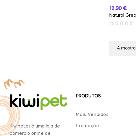
Preço
18,90 €
Natural Great
A mostrar
PRODUTOS
Mais Vendidos
Promoções
Kiwipet.pt é uma loja de
comércio online de