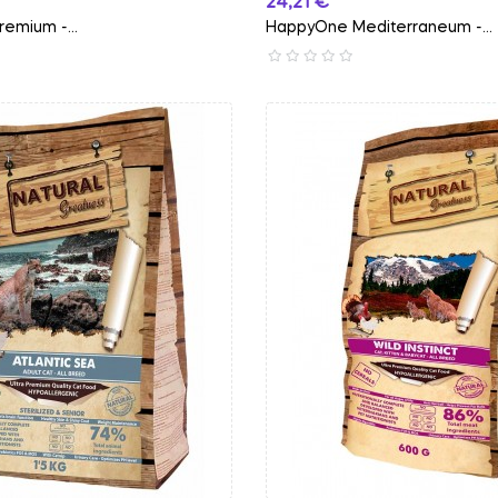
Preço
24,21 €
emium -...
HappyOne Mediterraneum -...