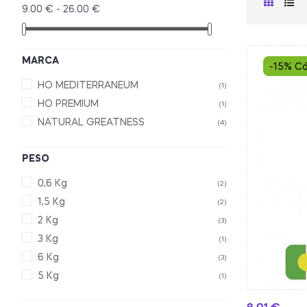
9.00 € - 26.00 €
MARCA
-15% Có
HO MEDITERRANEUM
(1)
HO PREMIUM
(1)
NATURAL GREATNESS
(4)
PESO
0,6 Kg
(2)
1,5 Kg
(2)
2 Kg
(3)
3 Kg
(1)
6 Kg
(3)
5 Kg
(1)