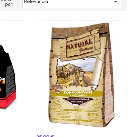

Relevância
por: