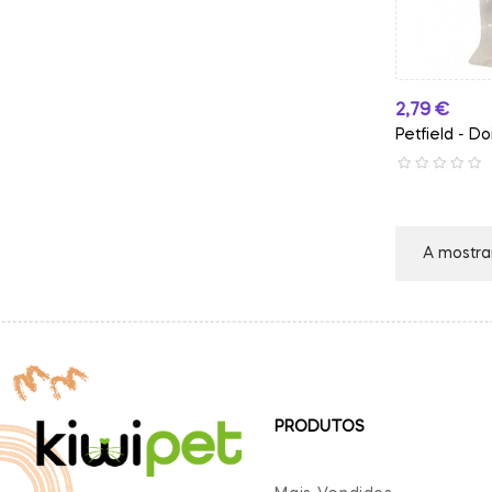
Preço
2,79 €
Petfield - Do
A mostrar
PRODUTOS