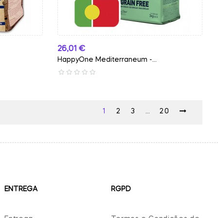
Preço
26,01 €
HappyOne Mediterraneum -...
1
2
3
…
20
ENTREGA
RGPD