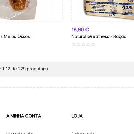
Preço
18,90 €
is Meios Ossos...
Natural Greatness - Ração...
 1-12 de 229 produto(s)
A MINHA CONTA
LOJA