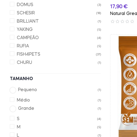
DOMUS
(3)
Preço
17,90 €
SCHESIR
Natural Grea
(18)
BRILLIANT
(1)
YAKING
(5)
CAMPEÃO
(4)
RUFIA
(5)
FISH4PETS
(37)
CHURU
(1)
TAMANHO
Pequeno
(1)
Médio
(1)
Grande
(1)
S
(4)
M
(5)
L
(1)