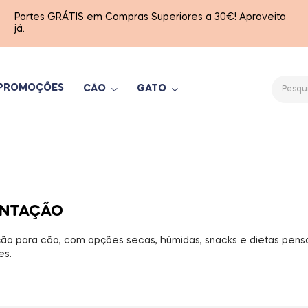
Portes GRÁTIS em Compras Superiores a 30€! Aproveita
já.
PROMOÇÕES
CÃO
GATO
ENTAÇÃO
ão para cão, com opções secas, húmidas, snacks e dietas pensa
es.