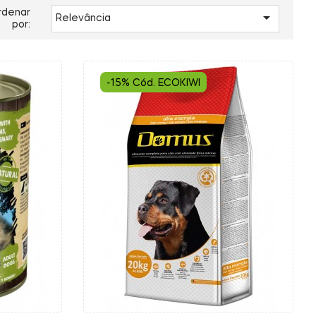
rdenar

Relevância
por:
-15% Cód. ECOKIWI