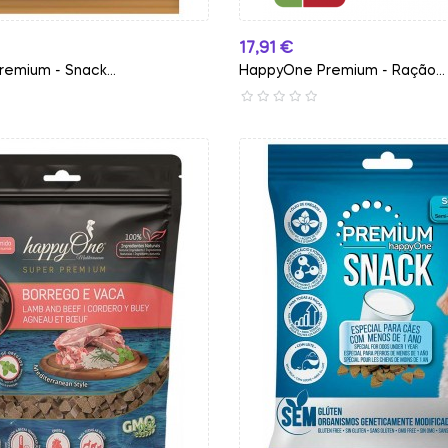
Preço
17,91 €
emium - Snack...
HappyOne Premium - Ração...