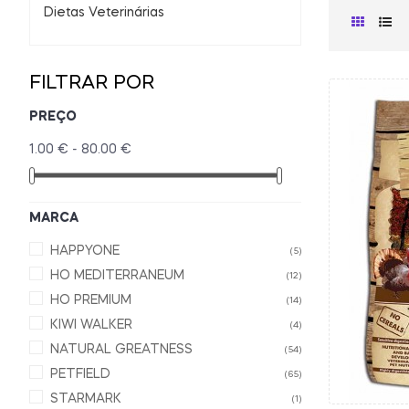
Dietas Veterinárias
FILTRAR POR
PREÇO
1.00 € - 80.00 €
MARCA
HAPPYONE
(5)
HO MEDITERRANEUM
(12)
HO PREMIUM
(14)
KIWI WALKER
(4)
NATURAL GREATNESS
(54)
PETFIELD
(65)
STARMARK
(1)