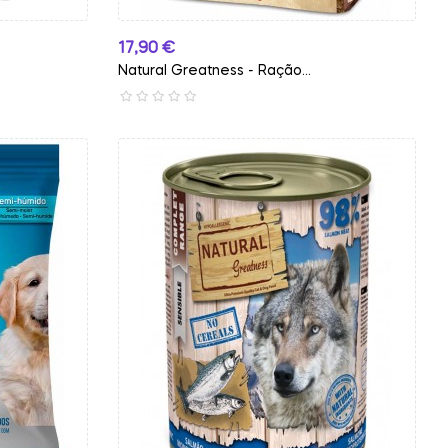
Preço
17,90 €
Natural Greatness - Ração...