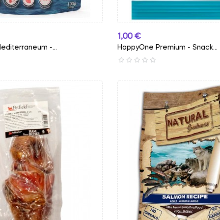
Preço
1,00 €
diterraneum -...
HappyOne Premium - Snack...