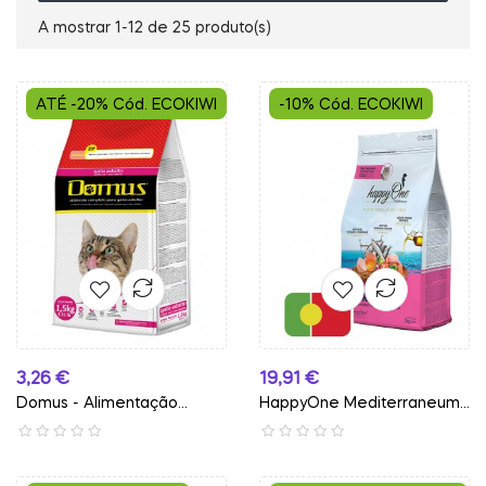
A mostrar 1-12 de 25 produto(s)
ATÉ -20% Cód. ECOKIWI
-10% Cód. ECOKIWI
Preço
Preço
3,26 €
19,91 €
Domus - Alimentação
HappyOne Mediterraneum
Seca...
-...