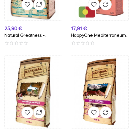
Preço
Preço
25,90 €
17,91 €
Natural Greatness -...
HappyOne Mediterraneum
-...