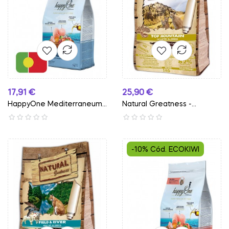
Preço
Preço
17,91 €
25,90 €
HappyOne Mediterraneum
Natural Greatness -...
-...
-10% Cód. ECOKIWI