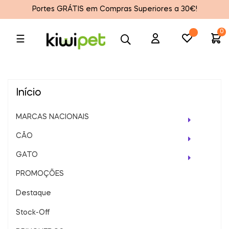
Portes GRÁTIS em Compras Superiores a 30€!
0
Toggle
☰
navigation
Início
MARCAS NACIONAIS
CÃO
GATO
PROMOÇÕES
Destaque
Stock-Off