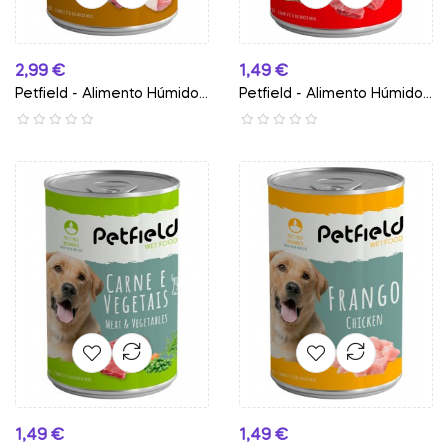
Preço
Preço
2,99 €
1,49 €
Petfield - Alimento Húmido...
Petfield - Alimento Húmido...
Preço
Preço
1,49 €
1,49 €