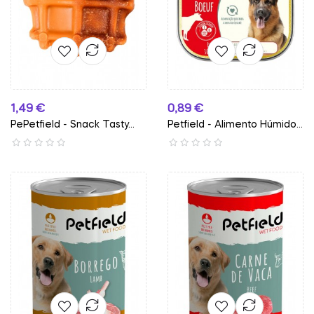
Preço
Preço
1,49 €
0,89 €
PePetfield - Snack Tasty...
Petfield - Alimento Húmido...