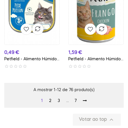
Preço
Preço
0,49 €
1,59 €
Petfield - Alimento Húmido...
Petfield - Alimento Húmido...
A mostrar 1-12 de 76 produto(s)
1
2
3
…
7

Votar ao top