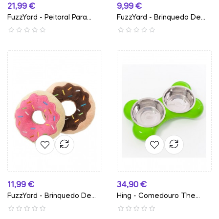
Preço
Preço
21,99 €
9,99 €
FuzzYard - Peitoral Para...
FuzzYard - Brinquedo De...
Preço
Preço
11,99 €
34,90 €
FuzzYard - Brinquedo De...
Hing - Comedouro The
Bone -...