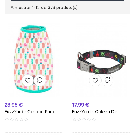
A mostrar 1-12 de 379 produto(s)
Preço
Preço
28,95 €
17,99 €
FuzzYard - Casaco Para
FuzzYard - Coleira De...
Cão...