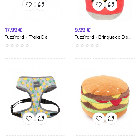
Preço
Preço
17,99 €
9,99 €
FuzzYard - Trela De...
FuzzYard - Brinquedo De...