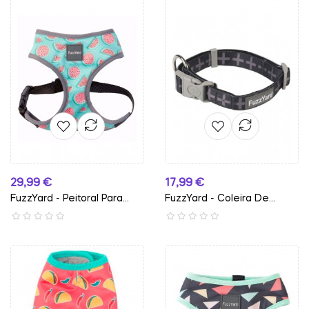
Preço
Preço
29,99 €
17,99 €
FuzzYard - Peitoral Para...
FuzzYard - Coleira De...