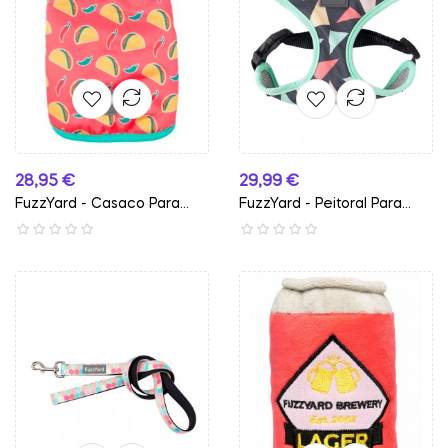
Preço
Preço
28,95 €
29,99 €
FuzzYard - Casaco Para
FuzzYard - Peitoral Para...
Cão...