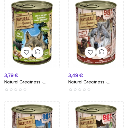
Preço
Preço
3,79 €
3,49 €
Natural Greatness -...
Natural Greatness -...