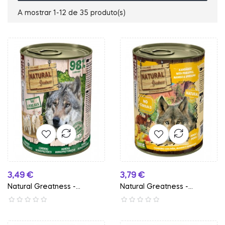
A mostrar 1-12 de 35 produto(s)
Preço
Preço
3,49 €
3,79 €
Natural Greatness -...
Natural Greatness -...