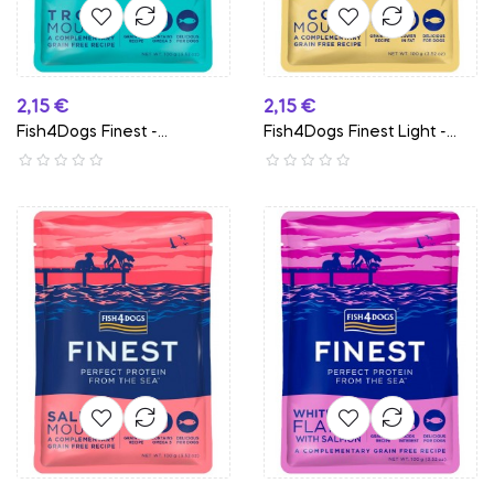
Preço
Preço
2,15 €
2,15 €
Fish4Dogs Finest -
Fish4Dogs Finest Light -...
Alimento...