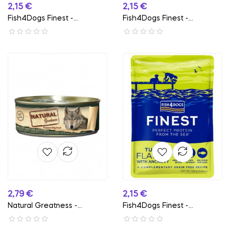
Preço
Preço
2,15 €
2,15 €
Fish4Dogs Finest -
Fish4Dogs Finest -
Alimento...
Alimento...
Preço
Preço
2,79 €
2,15 €
Natural Greatness -...
Fish4Dogs Finest -
Alimento...