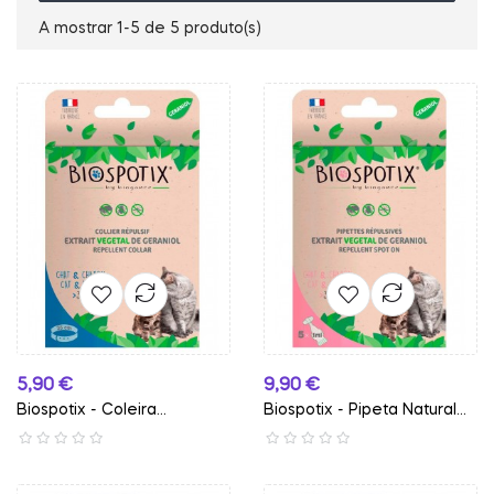
A mostrar 1-5 de 5 produto(s)
Preço
Preço
5,90 €
9,90 €
Biospotix - Coleira...
Biospotix - Pipeta Natural...