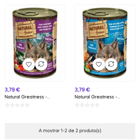
Preço
Preço
3,79 €
3,79 €
Natural Greatness -...
Natural Greatness -...
A mostrar 1-2 de 2 produto(s)