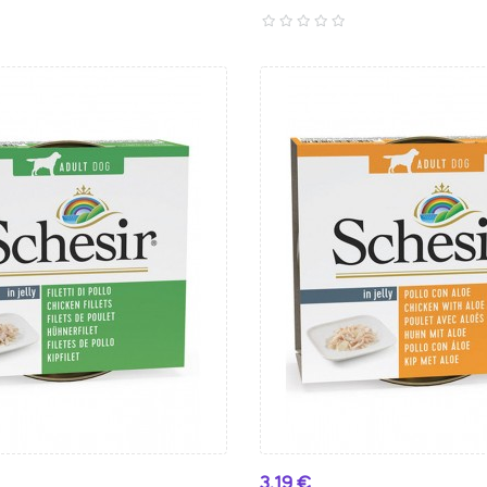
Preço
3,19 €