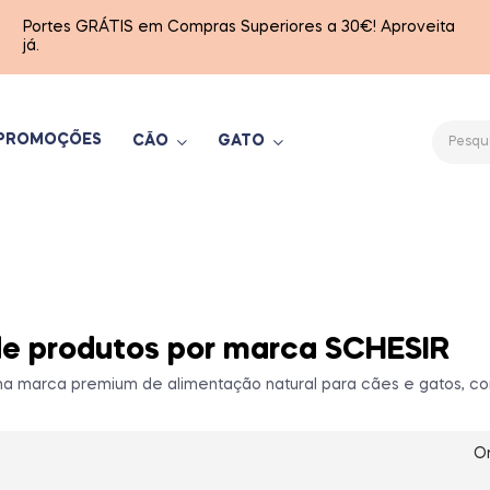
Portes GRÁTIS em Compras Superiores a 30€! Aproveita
já.
PROMOÇÕES
CÃO
GATO
de produtos por marca SCHESIR
ma marca premium de alimentação natural para cães e gatos, co
O