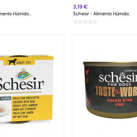
Preço
3,19 €
imento Húmido...
Schesir - Alimento Húmido...