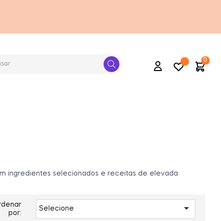
0
Conta
m ingredientes selecionados e receitas de elevada
rdenar

Selecione
por: