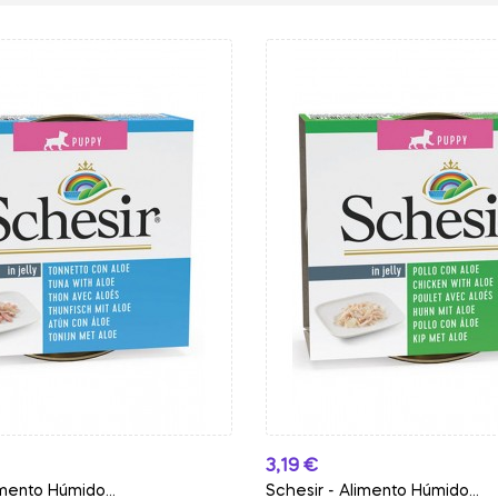
Preço
3,19 €
imento Húmido...
Schesir - Alimento Húmido...