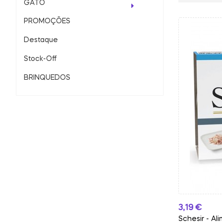
GATO
PROMOÇÕES
Destaque
Stock-Off
BRINQUEDOS
Preço
3,19 €
Schesir - Al