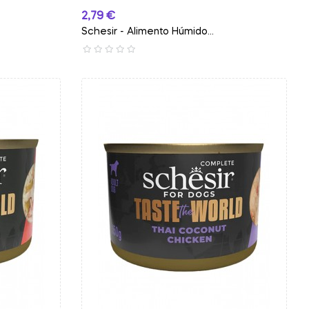
Preço
2,79 €
Schesir - Alimento Húmido...