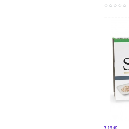
Preço
3,19 €