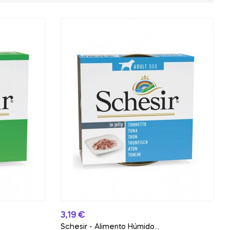
Preço
3,19 €
Schesir - Alimento Húmido...