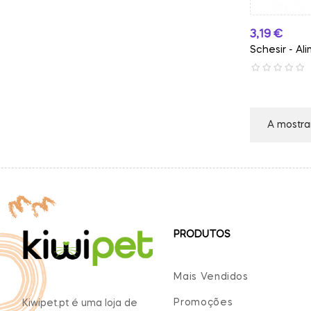
Preço
3,19 €
Schesir - Al
A mostrar
PRODUTOS
Mais Vendidos
Promoções
Kiwipet.pt é uma loja de