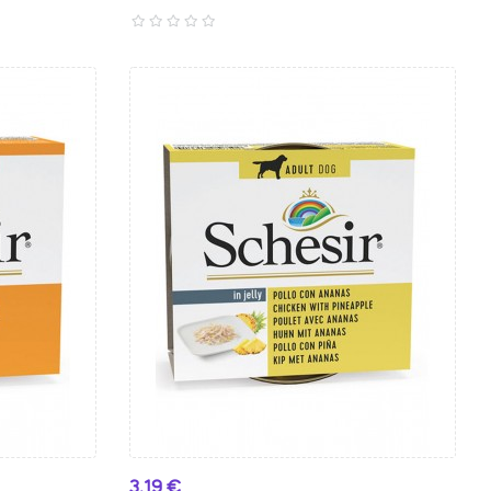
Preço
3,19 €