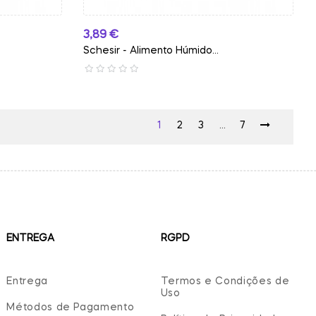
Preço
3,89 €
Schesir - Alimento Húmido...
1
2
3
…
7
ENTREGA
RGPD
Entrega
Termos e Condições de
Uso
Métodos de Pagamento