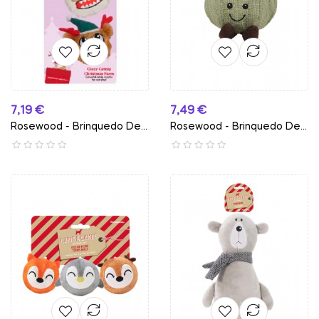
Preço
Preço
7,19 €
7,49 €
Rosewood - Brinquedo De...
Rosewood - Brinquedo De...