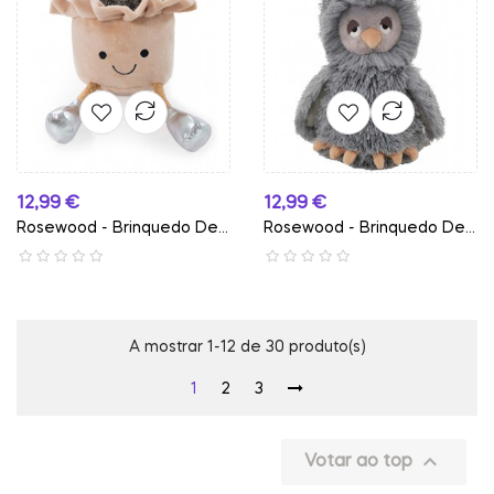
Preço
Preço
12,99 €
12,99 €
Rosewood - Brinquedo De...
Rosewood - Brinquedo De...
A mostrar 1-12 de 30 produto(s)
1
2
3

Votar ao top