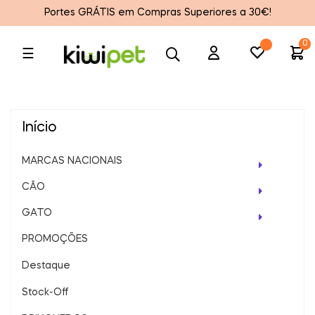
Portes GRÁTIS em Compras Superiores a 30€!
0
Toggle
☰
navigation
Início
MARCAS NACIONAIS
CÃO
GATO
PROMOÇÕES
Destaque
Stock-Off