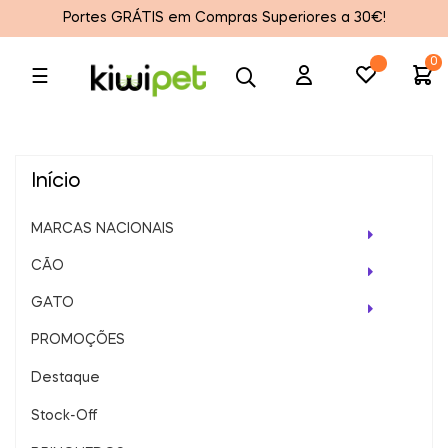
Portes GRÁTIS em Compras Superiores a 30€!
0
Toggle
☰
navigation
Início
MARCAS NACIONAIS
CÃO
GATO
PROMOÇÕES
Destaque
Stock-Off