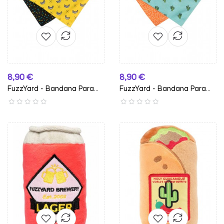
Preço
Preço
8,90 €
8,90 €
FuzzYard - Bandana Para
FuzzYard - Bandana Para
Cão...
Cão...