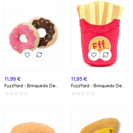
Preço
Preço
11,99 €
11,95 €
FuzzYard - Brinquedo De...
FuzzYard - Brinquedo De...