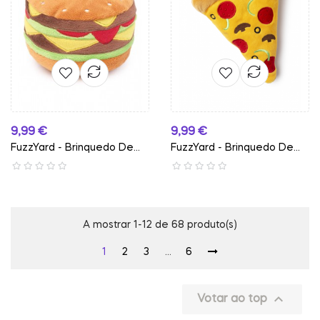
Preço
Preço
9,99 €
9,99 €
FuzzYard - Brinquedo De...
FuzzYard - Brinquedo De...
A mostrar 1-12 de 68 produto(s)
1
2
3
…
6

Votar ao top