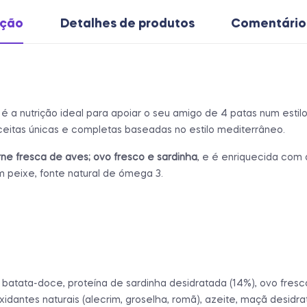
ição
Detalhes de produtos
Comentário
é a nutrição ideal para apoiar o seu amigo de 4 patas num estilo
itas únicas e completas baseadas no estilo mediterrâneo.
ne fresca de aves; ovo fresco e sardinha
, e é enriquecida com 
m peixe, fonte natural de ómega 3.
batata-doce, proteína de sardinha desidratada (14%), ovo fresco
ioxidantes naturais (alecrim, groselha, romã), azeite, maçã desi