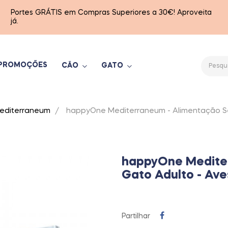
Portes GRÁTIS em Compras Superiores a 30€! Aproveita
já.
PROMOÇÕES
CÃO
GATO
editerraneum
happyOne Mediterraneum - Alimentação Se
happyOne Medite
Gato Adulto - Ave
Partilhar