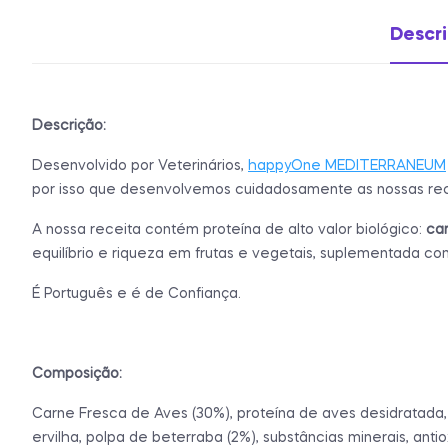
Descr
Descrição:
Desenvolvido por Veterinários,
happyOne MEDITERRANEUM
por isso que desenvolvemos cuidadosamente as nossas rece
A nossa receita contém proteína de alto valor biológico:
car
equilíbrio e riqueza em frutas e vegetais, suplementada co
É Português e é de Confiança.
Composição:
Carne Fresca de Aves (30%), proteína de aves desidratada, 
ervilha, polpa de beterraba (2%), substâncias minerais, ant