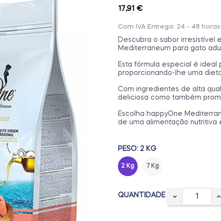
17,91 €
Com IVA
Entrega: 24 - 48 horas
Descubra o sabor irresistíve
Mediterraneum para gato adul
Esta fórmula especial é ideal 
proporcionando-lhe uma dieta
Com ingredientes de alta qua
deliciosa como também promo
Escolha happyOne Mediterrane
de uma alimentação nutritiva
PESO: 2 KG
2 Kg
7 Kg
QUANTIDADE