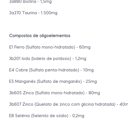
3a880 Biotina - 1,5mg
3a370 Taurina - 1.500mg
Compostos de oligoelementos
E1 Ferro (Sulfato mono-hidratado) - 60mg
3b201 Iodo (Iodeto de potássio) - 1,2mg
E4 Cobre (Sulfato penta-hidratado) - 10mg
E5 Manganês (Sulfato de manganês) - 25mg
3b605 Zinco (Sulfato mono-hidratado) - 80mg
3b607 Zinco (Quelato de zinco com glicina hidratada) - 40
E8 Selénio (Selenito de sódio) - 0,2mg