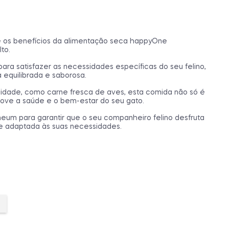
l e os benefícios da alimentação seca happyOne
to.
para satisfazer as necessidades específicas do seu felino,
 equilibrada e saborosa.
lidade, como carne fresca de aves, esta comida não só é
ve a saúde e o bem-estar do seu gato.
um para garantir que o seu companheiro felino desfruta
 e adaptada às suas necessidades.