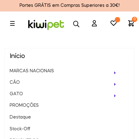
Portes GRÁTIS em Compras Superiores a 30€!
0
Toggle
☰
navigation
Início
MARCAS NACIONAIS
CÃO
GATO
PROMOÇÕES
Destaque
Stock-Off