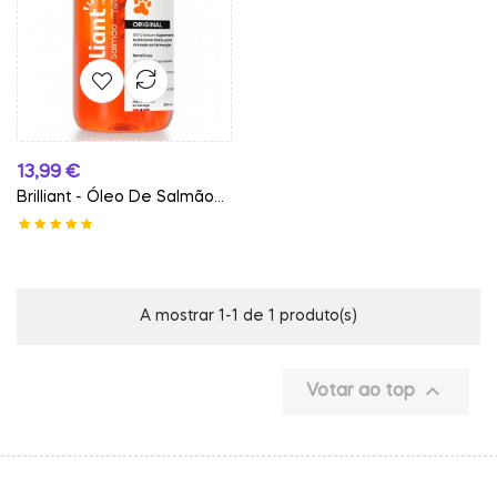
Preço
13,99 €
Brilliant - Óleo De Salmão...
A mostrar 1-1 de 1 produto(s)

Votar ao top