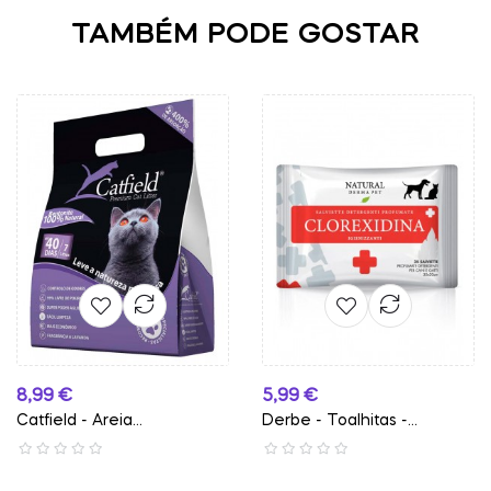
TAMBÉM PODE GOSTAR
Preço
Preço
8,99 €
5,99 €
Catfield - Areia...
Derbe - Toalhitas -...